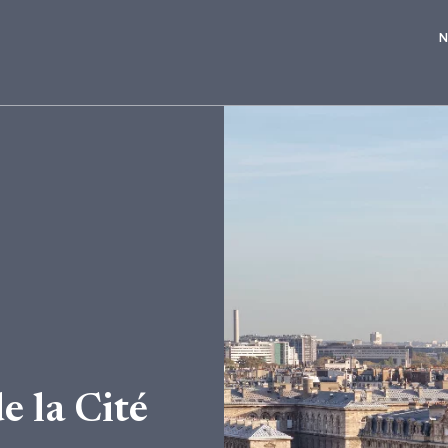
N
e la Cité