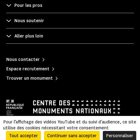
Pour les pros
Nous soutenir
Aller plus loin
Nous contacter
Espace recrutement
Trouver un monument
Pour l’affichage des vidéos YouTube et du suivi d'audience, ce site
utilise des cookies nécessitant votre consentement
Mentions légales
|
Politique de confidentialité
|
Informations légales et administratives
|
Plan du site
Tout accepter
Continuer sans accepter
Personnaliser