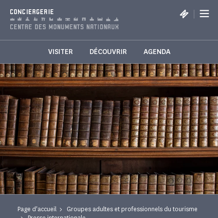
Panneau de gestion des cookies
|
CONCIERGERIE
VISITER
DÉCOUVRIR
AGENDA
Page d'accueil
Groupes adultes et professionnels du tourisme
Presse internationale