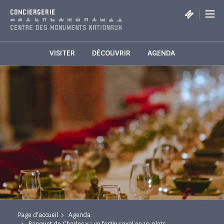
Panneau de gestion des cookies
|
CONCIERGERIE
VISITER
DÉCOUVRIR
AGENDA
Page d'accueil
Agenda
Banquet de Charles v : un festin royal en 10 plats