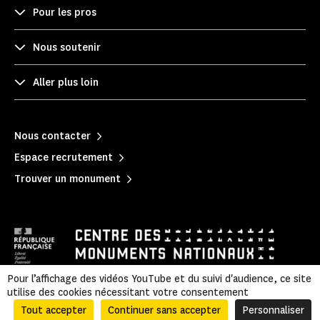
Pour les pros
Nous soutenir
Aller plus loin
Nous contacter
Espace recrutement
Trouver un monument
Pour l’affichage des vidéos YouTube et du suivi d'audience, ce site
utilise des cookies nécessitant votre consentement
Mentions légales
|
Politique de confidentialité
|
Informations légales et administratives
|
Plan du site
Tout accepter
Continuer sans accepter
Personnaliser