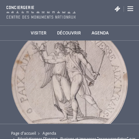
Panneau de gestion des cookies
|
CONCIERGERIE
VISITER
DÉCOUVRIR
AGENDA
Page d'accueil
Agenda
Révolutionner l'Europe, illusions et impasses "propagandistes" par