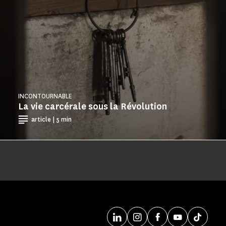
INCONTOURNABLE
La vie carcérale sous la Révolution
article | 5 min