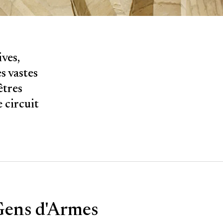
ves,
s vastes
êtres
 circuit
 Gens d'Armes