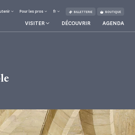
utenir
Pour les pros
fr
BILLETTERIE
BOUTIQUE
VISITER
DÉCOUVRIR
AGENDA
ure
le