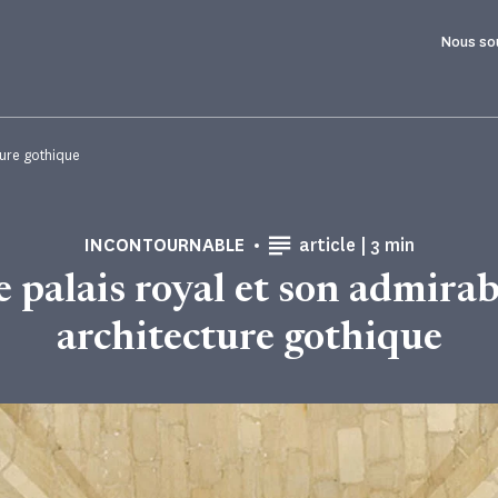
Nous so
ture gothique
Temps de Lect
INCONTOURNABLE
article |
3 min
e palais royal et son admirab
architecture gothique